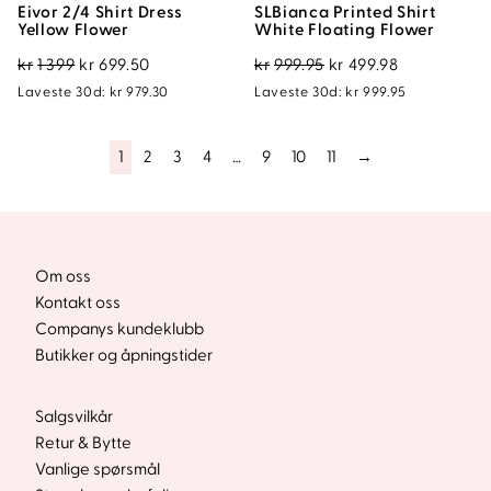
Eivor 2/4 Shirt Dress
SLBianca Printed Shirt
Yellow Flower
White Floating Flower
Opprinnelig
Nåværende
Opprinnelig
Nåværend
kr
1 399
kr
699.50
kr
999.95
kr
499.98
pris
pris
pris
pris
Laveste 30d:
kr
979.30
Laveste 30d:
kr
999.95
var:
er:
var:
er:
kr1
kr699.50.
kr999.95.
kr499.98.
1
2
3
4
…
9
10
11
→
399.
Om oss
Kontakt oss
Companys kundeklubb
Butikker og åpningstider
Salgsvilkår
Retur & Bytte
Vanlige spørsmål