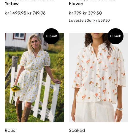
Yellow
Flower
Opprinnelig
Nåværende
Opprinnelig
Nåværende
kr
1 499.95
kr
749.98
kr
799
kr
399.50
pris
pris
pris
pris
Laveste 30d:
kr
559.30
var:
er:
var:
er:
kr1
kr749.98.
kr799.
kr399.50.
Tilbud!
Tilbud!
499.95.
Raus
Soaked