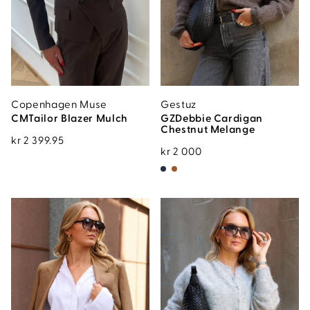
Copenhagen Muse
Gestuz
CMTailor Blazer Mulch
GZDebbie Cardigan
Chestnut Melange
kr
2 399.95
kr
2 000