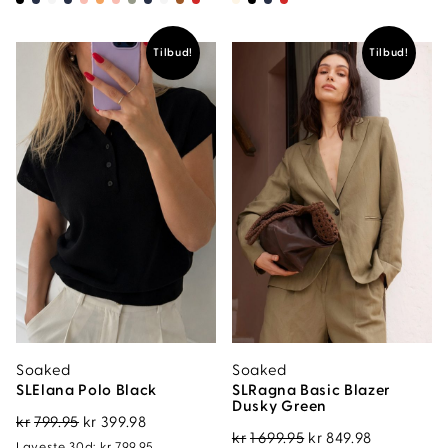
kr600.
kr300.
kr800.
kr400.
Tilbud!
Tilbud!
Soaked
Soaked
SLElana Polo Black
SLRagna Basic Blazer
Dusky Green
Opprinnelig
Nåværende
kr
799.95
kr
399.98
Opprinnelig
Nåværen
kr
1 699.95
kr
849.98
pris
pris
Laveste 30d:
kr
799.95