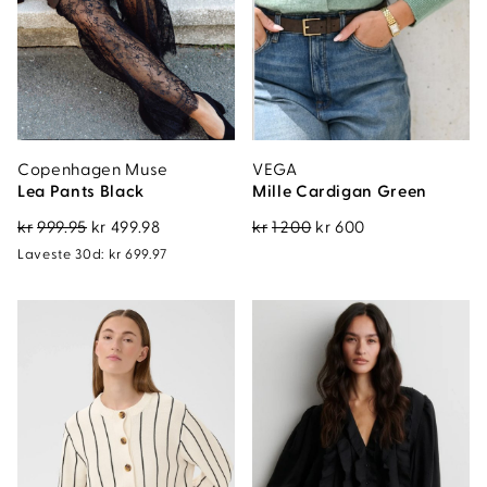
Copenhagen Muse
VEGA
Lea Pants Black
Mille Cardigan Green
Opprinnelig
Nåværende
Opprinnelig
Nåværende
kr
999.95
kr
499.98
kr
1 200
kr
600
pris
pris
pris
pris
Laveste 30d:
kr
699.97
var:
er:
var:
er:
kr999.95.
kr499.98.
kr1
kr600.
200.