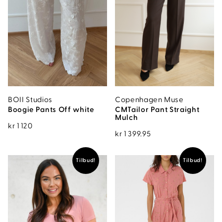
BOII Studios
Copenhagen Muse
Boogie Pants Off white
CMTailor Pant Straight
Mulch
kr
1 120
kr
1 399.95
Tilbud!
Tilbud!