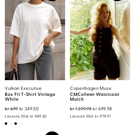
Vulkan Executive
Copenhagen Muse
Box Fit T-Shirt Vintage
CMColleen Waistcoat
White
Mulch
Opprinnelig
Nåværende
Opprinnelig
Nåværen
kr
699
kr
349.50
kr
1 399.95
kr
699.98
pris
pris
pris
pris
Laveste 30d:
kr
489.30
Laveste 30d:
kr
979.97
var:
er:
var:
er:
kr699.
kr349.50.
kr1
kr699.98.