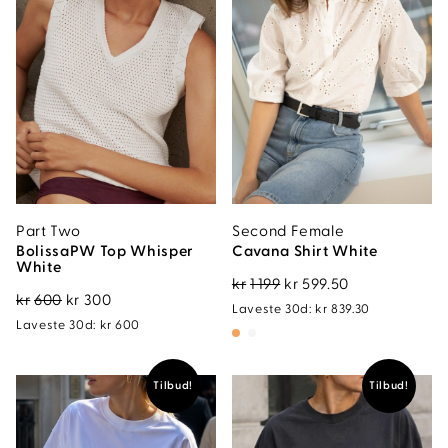
Part Two
Second Female
BolissaPW Top Whisper
Cavana Shirt White
White
Opprinnelig
Nåværende
kr
1 199
kr
599.50
Opprinnelig
Nåværende
kr
600
kr
300
pris
pris
Laveste 30d:
kr
839.30
pris
pris
Laveste 30d:
kr
600
var:
er:
var:
er:
kr1
kr599.50.
kr600.
kr300.
199.
Tilbud!
Tilbud!