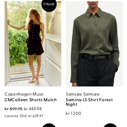
399.95.
Tilbud!
Copenhagen Muse
Samsøe Samsøe
CMColleen Shorts Mulch
Samina LS Shirt Forest
Night
Opprinnelig
Nåværende
kr
899.95
kr
449.98
kr
1 200
pris
pris
Laveste 30d:
kr
629.97
var:
er: