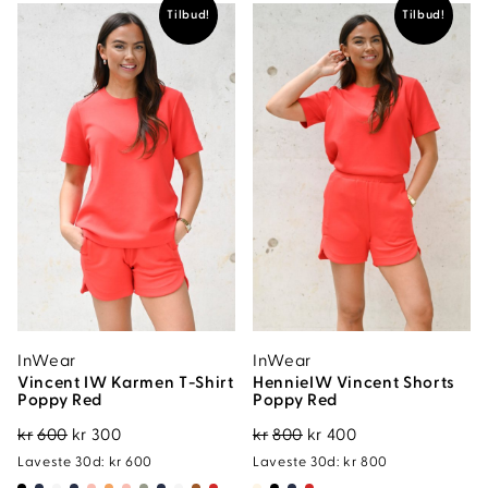
kr899.95.
kr449.98.
Tilbud!
Tilbud!
InWear
InWear
Vincent IW Karmen T-Shirt
HennieIW Vincent Shorts
Poppy Red
Poppy Red
Opprinnelig
Nåværende
Opprinnelig
Nåværende
kr
600
kr
300
kr
800
kr
400
pris
pris
pris
pris
Laveste 30d:
kr
600
Laveste 30d:
kr
800
var:
er:
var:
er: