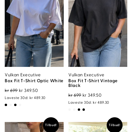
Vulkan Executive
Vulkan Executive
Box Fit T-Shirt Optic White
Box Fit T-Shirt Vintage
Black
Opprinnelig
Nåværende
kr
699
kr
349.50
Opprinnelig
Nåværende
kr
699
kr
349.50
pris
pris
Laveste 30d:
kr
489.30
pris
pris
Laveste 30d:
kr
489.30
var:
er:
var:
er:
kr699.
kr349.50.
kr699.
kr349.50.
Tilbud!
Tilbud!