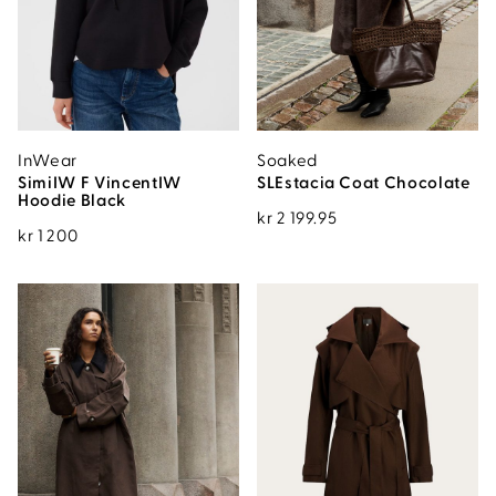
InWear
Soaked
SimiIW F VincentIW
SLEstacia Coat Chocolate
Hoodie Black
kr
2 199.95
kr
1 200