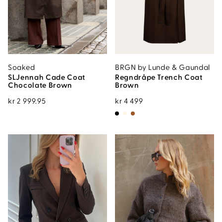
Soaked
BRGN by Lunde & Gaundal
SLJennah Cade Coat
Regndråpe Trench Coat
Chocolate Brown
Brown
kr
2 999.95
kr
4 499