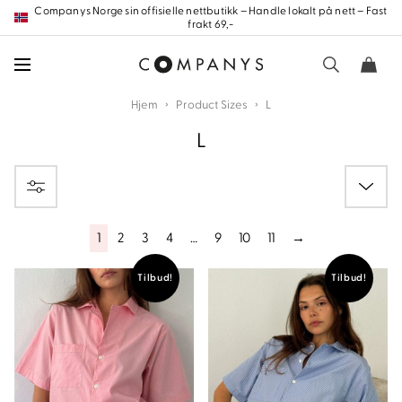
Hopp
Companys Norge sin offisielle nettbutikk – Handle lokalt på nett – Fast
frakt 69,-
frem
til
innholdet
›
›
Hjem
Product Sizes
L
L
1
2
3
4
…
9
10
11
→
nd
Tilbud!
Tilbud!
nd
nd