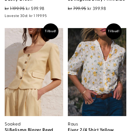
Opprinnelig
Nåværende
Opprinnelig
Nåværend
kr
1 199.95
kr
599.98
kr
799.95
kr
399.98
pris
pris
pris
pris
Laveste 30d:
kr
1 199.95
var:
er:
var:
er:
kr1
kr599.98.
kr799.95.
kr399.98.
Tilbud!
Tilbud!
199.95.
Soaked
Raus
SLBelisma Blazer Reed
Eivor 2/4 Shirt Yellow