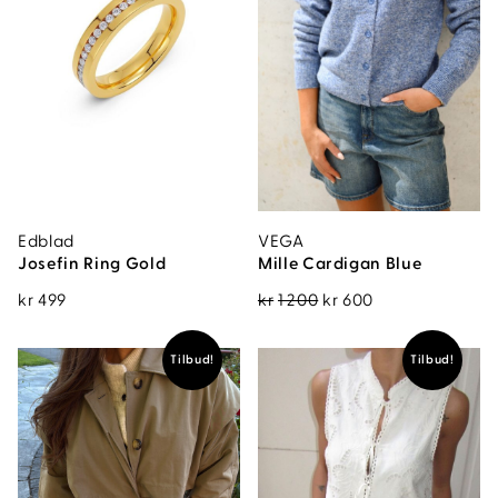
Edblad
VEGA
Josefin Ring Gold
Mille Cardigan Blue
Opprinnelig
Nåværende
kr
499
kr
1 200
kr
600
pris
pris
var:
er:
Tilbud!
Tilbud!
kr1
kr600.
200.