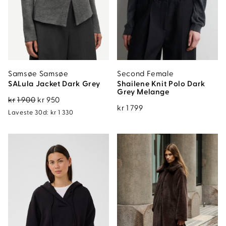
Samsøe Samsøe
Second Female
SALula Jacket Dark Grey
Shailene Knit Polo Dark
Grey Melange
Opprinnelig
Nåværende
kr
1 900
kr
950
kr
1 799
pris
pris
Laveste 30d:
kr
1 330
var:
er:
kr1
kr950.
900.