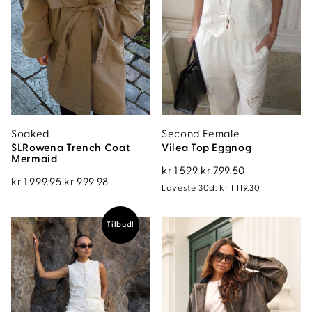
Soaked
Second Female
SLRowena Trench Coat
Vilea Top Eggnog
Mermaid
Opprinnelig
Nåværende
kr
1 599
kr
799.50
Opprinnelig
Nåværende
kr
1 999.95
kr
999.98
pris
pris
Laveste 30d:
kr
1 119.30
pris
pris
var:
er:
var:
er:
kr1
kr799.50.
Tilbud!
kr1
kr999.98.
599.
999.95.