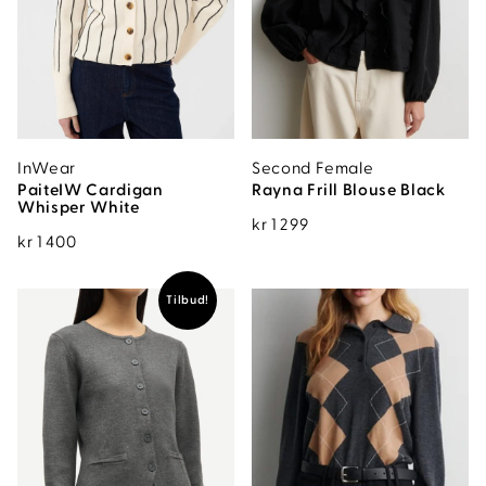
InWear
Second Female
PaiteIW Cardigan
Rayna Frill Blouse Black
Whisper White
kr
1 299
kr
1 400
Tilbud!