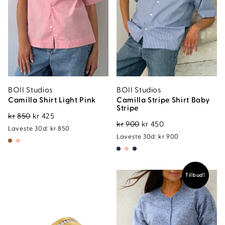
nd
BOII Studios
BOII Studios
Camilla Shirt Light Pink
Camilla Stripe Shirt Baby
Stripe
Opprinnelig
Nåværende
kr
850
kr
425
Opprinnelig
Nåværende
kr
900
kr
450
pris
pris
Laveste 30d:
kr
850
pris
pris
Laveste 30d:
kr
900
var:
er:
var:
er:
n.
kspris
kr850.
kr425.
kr900.
kr450.
is
Tilbud!