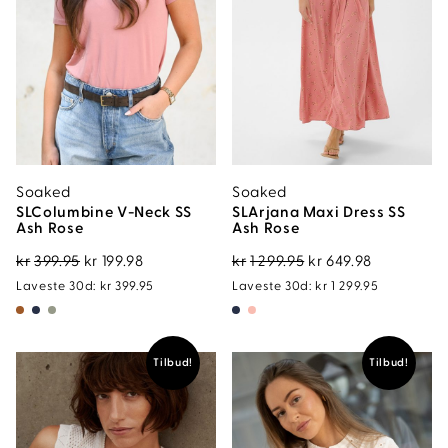
Soaked
Soaked
SLColumbine V-Neck SS
SLArjana Maxi Dress SS
Ash Rose
Ash Rose
Opprinnelig
Nåværende
Opprinnelig
Nåværen
kr
399.95
kr
199.98
kr
1 299.95
kr
649.98
pris
pris
pris
pris
Laveste 30d:
kr
399.95
Laveste 30d:
kr
1 299.95
var:
er:
var:
er:
kr399.95.
kr199.98.
kr1
kr649.98.
299.95.
Tilbud!
Tilbud!