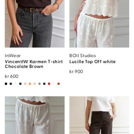
InWear
BOII Studios
VincentIW Karmen T-shirt
Lucille Top Off white
Chocolate Brown
kr
900
kr
600