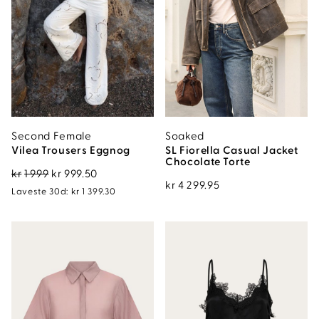
Second Female
Soaked
Vilea Trousers Eggnog
SL Fiorella Casual Jacket
Chocolate Torte
Opprinnelig
Nåværende
kr
1 999
kr
999.50
kr
4 299.95
pris
pris
Laveste 30d:
kr
1 399.30
var:
er:
kr1
kr999.50.
999.