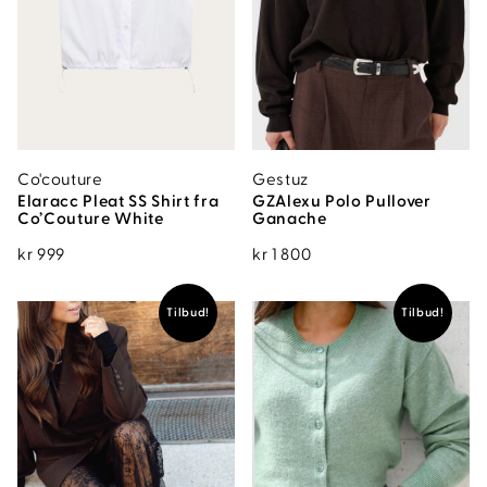
Co'couture
Gestuz
Elaracc Pleat SS Shirt fra
GZAlexu Polo Pullover
Co’Couture White
Ganache
kr
999
kr
1 800
Tilbud!
Tilbud!