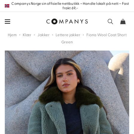
Hopp
Companys Norge sin offisielle nettbutikk – Handle lokalt på nett – Fast
frakt 69,-
frem
til
innholdet
›
›
›
›
Hjem
Klær
Jakker
Lettere jakker
Fiona Wool Coat Short
Green
nd
nd
nd