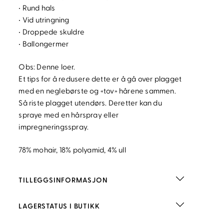
• Rund hals
• Vid utringning
• Droppede skuldre
• Ballongermer
Obs: Denne loer.
Et tips for å redusere dette er å gå over plagget
med en neglebørste og «tov» hårene sammen.
Så riste plagget utendørs. Deretter kan du
spraye med en hårspray eller
impregneringsspray.
78% mohair, 18% polyamid, 4% ull
TILLEGGSINFORMASJON
LAGERSTATUS I BUTIKK