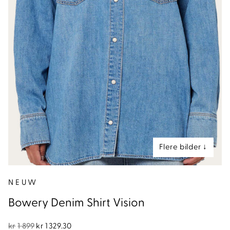
nd
NEUW
Bowery Denim Shirt Vision
Opprinnelig
Nåværende
kr
1 899
kr
1 329.30