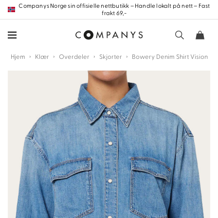
Hopp
Companys Norge sin offisielle nettbutikk – Handle lokalt på nett – Fast
frakt 69,-
frem
til
innholdet
›
›
›
›
Hjem
Klær
Overdeler
Skjorter
Bowery Denim Shirt Vision
nd
nd
nd