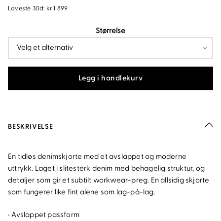
pris
pris
Laveste 30d:
kr
1 899
var:
er:
Størrelse
kr1
kr1
899.
329.30.
Legg i handlekurv
BESKRIVELSE
En tidløs denimskjorte med et avslappet og moderne
uttrykk. Laget i slitesterk denim med behagelig struktur, og
detaljer som gir et subtilt workwear-preg. En allsidig skjorte
som fungerer like fint alene som lag-på-lag.
• Avslappet passform