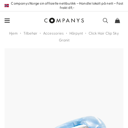
Hopp
Companys Norge sin offisielle nettbutikk – Handle lokalt på nett – Fast
frakt 69,-
frem
til
innholdet
›
›
›
›
Hjem
Tilbehør
Accessories
Hårpynt
Click Hair Clip Sky
Granit
nd
nd
nd