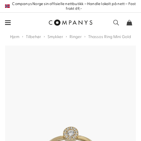
Hopp
Companys Norge sin offisielle nettbutikk – Handle lokalt på nett – Fast
frakt 69,-
frem
til
innholdet
›
›
›
›
Hjem
Tilbehør
Smykker
Ringer
Thassos Ring Mini Gold
nd
nd
nd