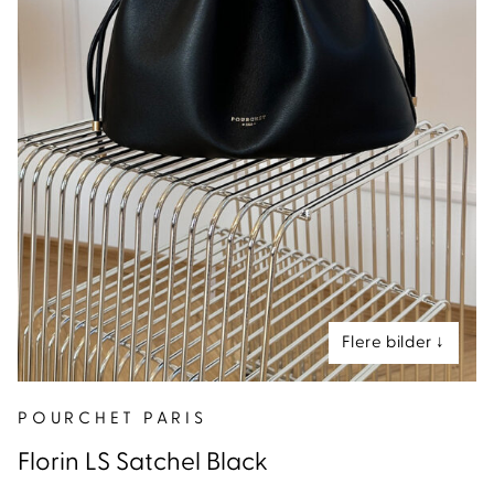
nd
POURCHET PARIS
Florin LS Satchel Black