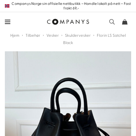
Hopp
Companys Norge sin offisielle nettbutikk – Handle lokalt på nett – Fast
frakt 69,-
frem
til
innholdet
›
›
›
›
Hjem
Tilbehør
Vesker
Skuldervesker
Florin LS Satchel
Black
nd
nd
nd