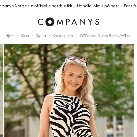
anys Norge sin offisielle nettbutikk – Handle lokalt på nett – Fast fr
›
›
›
›
Hjem
Klær
Kjoler
Korte kjoler
GZZebba Dress Black/White