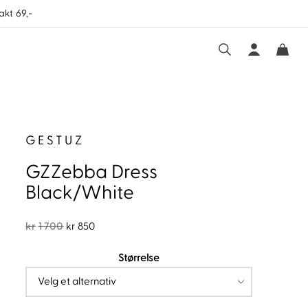
akt 69,-
GESTUZ
GZZebba Dress
Black/White
Opprinnelig
Nåværende
kr
1 700
kr
850
pris
pris
Størrelse
var:
er:
kr1
kr850.
700.