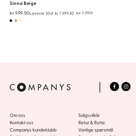
Sinna Beige
Opprinnelig
Nåværende
kr
999.50
kr
1 999
Laveste 30d:
kr
1 399.30
pris
pris
var:
er:
kr1
kr999.50.
999.
Om oss
Salgsvilkår
Kontakt oss
Retur & Bytte
Companys kundeklubb
Vanlige spørsmål