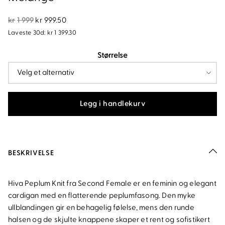
Opprinnelig
Nåværende
kr
1 999
kr
999.50
pris
pris
Laveste 30d:
kr
1 399.30
var:
er:
Størrelse
kr1
kr999.50.
999.
Legg i handlekurv
BESKRIVELSE
Hiva Peplum Knit fra Second Female er en feminin og elegant
cardigan med en flatterende peplumfasong. Den myke
ullblandingen gir en behagelig følelse, mens den runde
halsen og de skjulte knappene skaper et rent og sofistikert