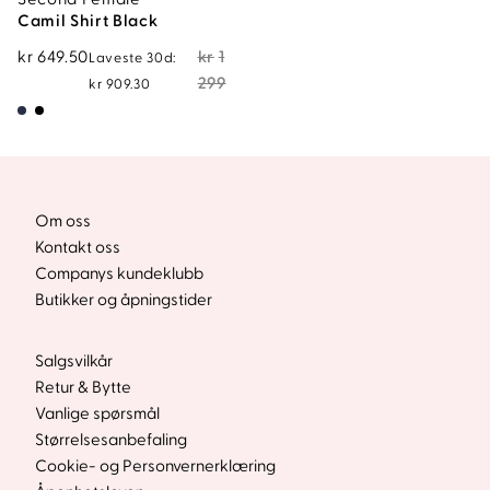
Camil Shirt Black
Opprinnelig
Nåværende
kr
649.50
kr
1
Laveste 30d:
pris
pris
299
kr
909.30
var:
er:
kr1
kr649.50.
299.
Om oss
Kontakt oss
Companys kundeklubb
Butikker og åpningstider
Salgsvilkår
Retur & Bytte
Vanlige spørsmål
Størrelsesanbefaling
Cookie- og Personvernerklæring