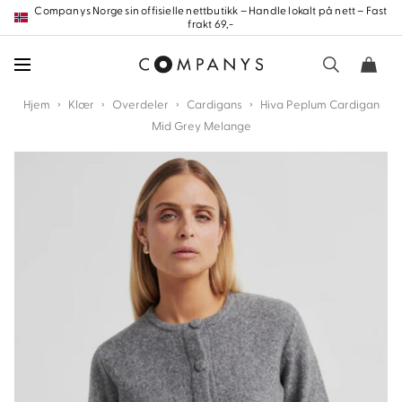
Hopp
Companys Norge sin offisielle nettbutikk – Handle lokalt på nett – Fast
frakt 69,-
frem
til
innholdet
›
›
›
›
Hjem
Klær
Overdeler
Cardigans
Hiva Peplum Cardigan
Mid Grey Melange
nd
nd
nd