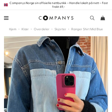
Hopp
Companys Norge sin offisielle nettbutikk – Handle lokalt på nett – Fast
frakt 69,-
frem
til
innholdet
›
›
›
›
Hjem
Klær
Overdeler
Skjorter
Ranger Shirt Mid Blue
nd
nd
nd