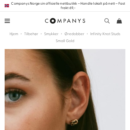
Hopp
Companys Norge sin offisielle nettbutikk – Handle lokalt på nett – Fast
frakt 69,-
frem
til
innholdet
›
›
›
›
Hjem
Tilbehør
Smykker
Øredobber
Infinity Knot Studs
Small Gold
nd
nd
nd