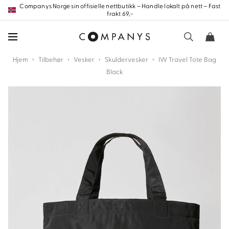
Hopp
Companys Norge sin offisielle nettbutikk – Handle lokalt på nett – Fast
frakt 69,-
frem
til
innholdet
›
›
›
›
Hjem
Tilbehør
Vesker
Skuldervesker
IW Travel Tote Bag
Black
nd
nd
nd