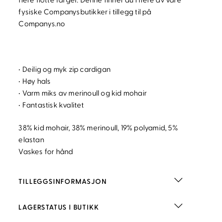
flere flotte farger. Denne finner du i flere av våre
fysiske Companysbutikker i tillegg til på
Companys.no
• Deilig og myk zip cardigan
• Høy hals
• Varm miks av merinoull og kid mohair
• Fantastisk kvalitet
38% kid mohair, 38% merinoull, 19% polyamid, 5%
elastan
Vaskes for hånd
TILLEGGSINFORMASJON
LAGERSTATUS I BUTIKK