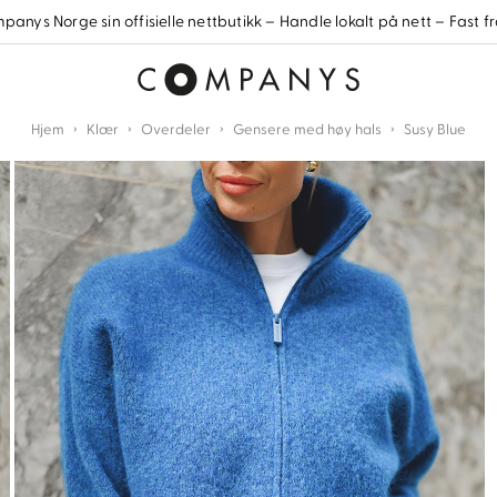
anys Norge sin offisielle nettbutikk – Handle lokalt på nett – Fast fr
›
›
›
›
Hjem
Klær
Overdeler
Gensere med høy hals
Susy Blue