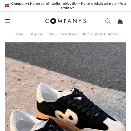
Hopp
Companys Norge sin offisielle nettbutikk – Handle lokalt på nett – Fast
frakt 69,-
frem
til
innholdet
›
›
›
›
Hjem
Tilbehør
Sko
Sneakers
Kohia Black Combo
nd
nd
nd