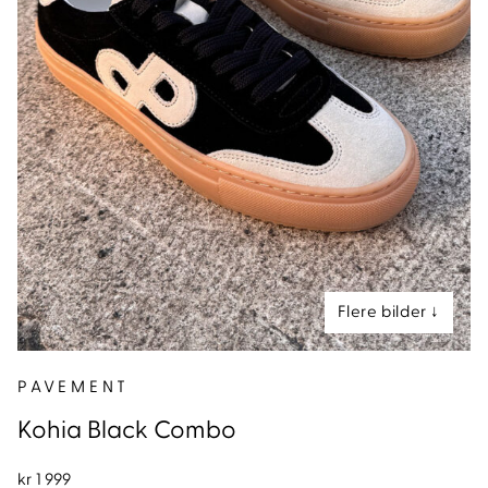
nd
PAVEMENT
Kohia Black Combo
kr
1 999