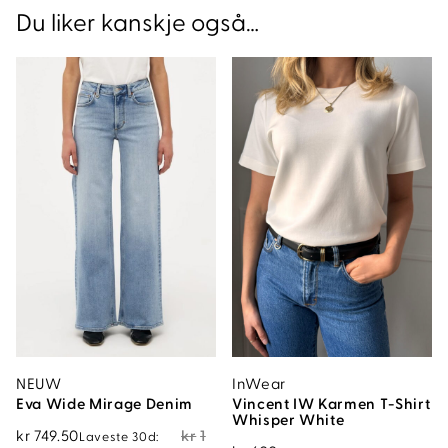
Du liker kanskje også…
NEUW
InWear
Eva Wide Mirage Denim
Vincent IW Karmen T-Shirt
Whisper White
Opprinnelig
Nåværende
kr
749.50
kr
1
Laveste 30d: