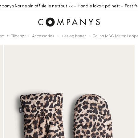
anys Norge sin offisielle nettbutikk – Handle lokalt på nett – Fast fr
›
›
›
›
em
Tilbehør
Accessories
Luer og hatter
Celina MBG Mitten Leop