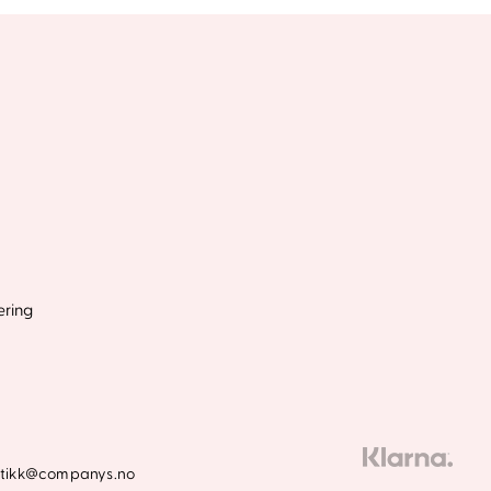
æring
utikk@companys.no