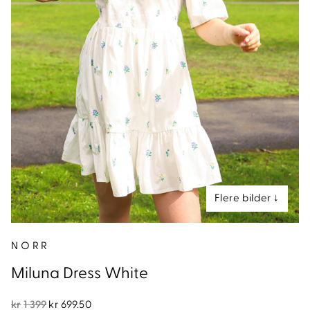
nd
NORR
Miluna Dress White
Opprinnelig
Nåværende
kr
1 399
kr
699.50