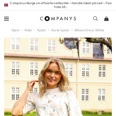
Hopp
Companys Norge sin offisielle nettbutikk – Handle lokalt på nett – Fast
frakt 69,-
frem
til
innholdet
›
›
›
›
Hjem
Klær
Kjoler
Korte kjoler
Miluna Dress White
nd
nd
nd