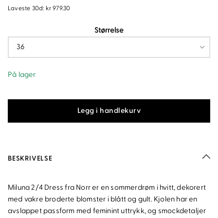
pris
pris
Laveste 30d:
kr
979.30
var:
er:
Størrelse
kr1
kr699.50.
399.
På lager
Miluna
Dress
Legg i handlekurv
White
antall
BESKRIVELSE
Miluna 2/4 Dress fra Norr er en sommerdrøm i hvitt, dekorert
med vakre broderte blomster i blått og gult. Kjolen har en
avslappet passform med feminint uttrykk, og smockdetaljer