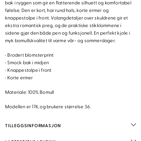
bak i ryggen som gir en flatterende silhuett og komfortabel
følelse. Den er kort, har rund hals, korte ermer og
knappestolpe i front. Volangdetaljer over skuldrene gir et
ekstra romantisk preg, og de praktiske stikklommene i
sidene gjør den både pen og funksjonell. En perfekt kjole i
myk bomullskvalitet til varme vår- og sommerdager.
• Brodert blomsterprint
• Smock bak i midjen
• Knappestolpe i front
• Korte ermer
Materiale: 100% Bomull
Modellen er 174, og brukere størrelse 36.
TILLEGGSINFORMASJON