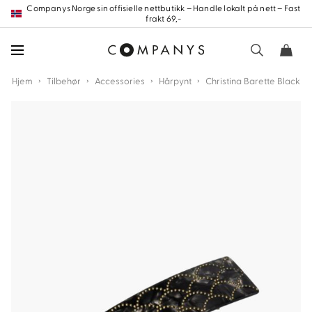
Hopp
Companys Norge sin offisielle nettbutikk – Handle lokalt på nett – Fast
frakt 69,-
frem
til
innholdet
›
›
›
›
Hjem
Tilbehør
Accessories
Hårpynt
Christina Barette Black
nd
nd
nd