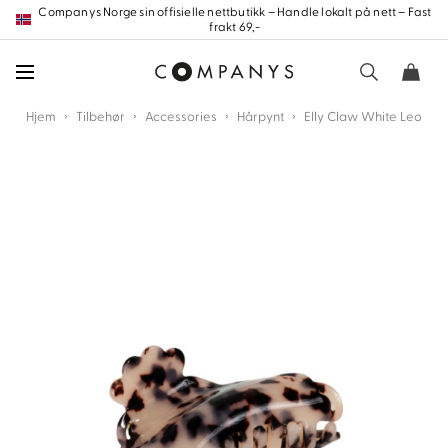
Hopp
Companys Norge sin offisielle nettbutikk – Handle lokalt på nett – Fast
frakt 69,-
frem
til
innholdet
›
›
›
›
Hjem
Tilbehør
Accessories
Hårpynt
Elly Claw White Leo
nd
nd
nd