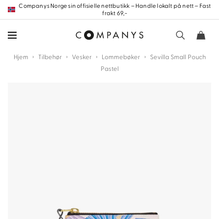
Hopp
Companys Norge sin offisielle nettbutikk – Handle lokalt på nett – Fast
frakt 69,-
frem
til
innholdet
›
›
›
›
Hjem
Tilbehør
Vesker
Lommebøker
Sevilla Small Pouch
Pastel
nd
nd
nd