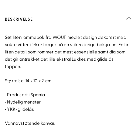
BESKRIVELSE
Søt liten lommebok fra WOUF med et design dekorert med
vakre vifter i lekre farger på en stilren beige bakgrunn. En fin
liten detalj som rommer det mest essensielle samtidig som
det gir antrekket det lille ekstra! Lukkes med glidelås i
toppen.
Størrelse: 14 x 10 x 2 cm
• Produsert i Spania
• Nydelig mønster
• YKK-glidelås
Vannavstøtende kanvas