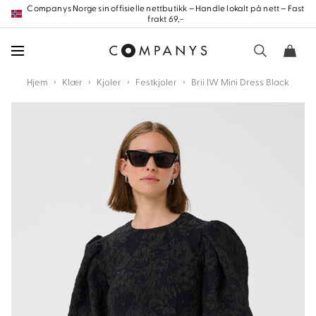
Hopp
Companys Norge sin offisielle nettbutikk – Handle lokalt på nett – Fast
frakt 69,-
frem
til
innholdet
›
›
›
›
Hjem
Klær
Kjoler
Festkjoler
Brii IW Mini Dress Black
nd
nd
nd