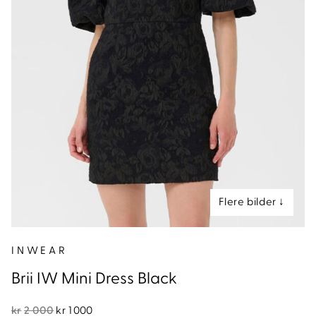
nd
INWEAR
Brii IW Mini Dress Black
Opprinnelig
Nåværende
kr
2 000
kr
1 000