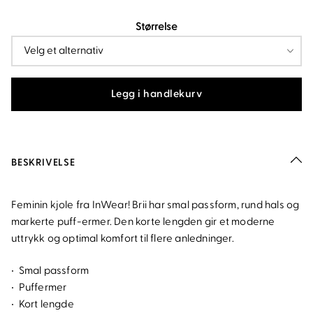
pris
pris
Størrelse
var:
er:
kr2
kr1
000.
000.
Legg i handlekurv
BESKRIVELSE
Feminin kjole fra InWear! Brii har smal passform, rund hals og
markerte puff-ermer. Den korte lengden gir et moderne
uttrykk og optimal komfort til flere anledninger.
• Smal passform
• Puffermer
• Kort lengde