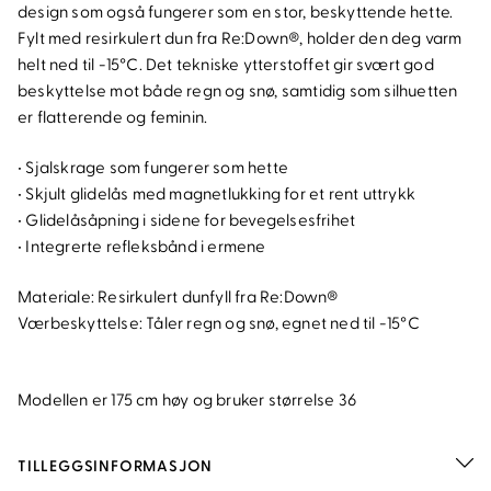
design som også fungerer som en stor, beskyttende hette.
Fylt med resirkulert dun fra Re:Down®, holder den deg varm
helt ned til -15°C. Det tekniske ytterstoffet gir svært god
beskyttelse mot både regn og snø, samtidig som silhuetten
er flatterende og feminin.
• Sjalskrage som fungerer som hette
• Skjult glidelås med magnetlukking for et rent uttrykk
• Glidelåsåpning i sidene for bevegelsesfrihet
• Integrerte refleksbånd i ermene
Materiale: Resirkulert dunfyll fra Re:Down®
Værbeskyttelse: Tåler regn og snø, egnet ned til -15°C
Modellen er 175 cm høy og bruker størrelse 36
TILLEGGSINFORMASJON