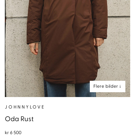
nd
JOHNNYLOVE
Oda Rust
kr
6 500