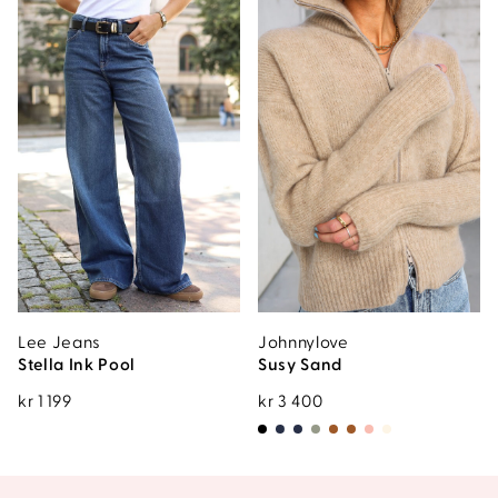
Lee Jeans
Johnnylove
Stella Ink Pool
Susy Sand
kr
1 199
kr
3 400