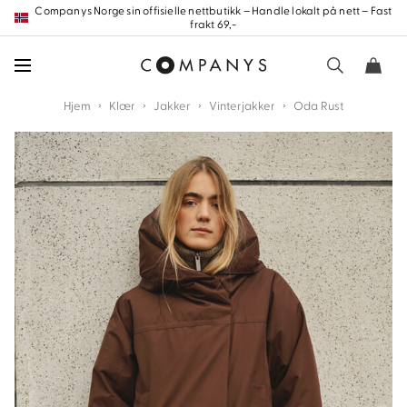
Hopp
Companys Norge sin offisielle nettbutikk – Handle lokalt på nett – Fast
frakt 69,-
frem
til
innholdet
›
›
›
›
Hjem
Klær
Jakker
Vinterjakker
Oda Rust
nd
nd
nd