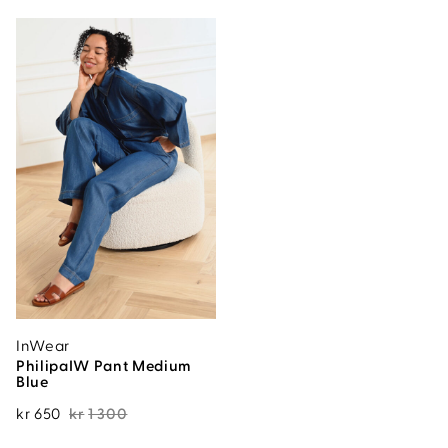
kr1
kr799.50.
599.
InWear
PhilipaIW Pant Medium
Blue
Opprinnelig
Nåværende
kr
650
kr
1 300
pris
pris