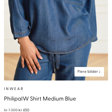
nd
INWEAR
PhilipaIW Shirt Medium Blue
Opprinnelig
Nåværende
kr
1 300
kr
650