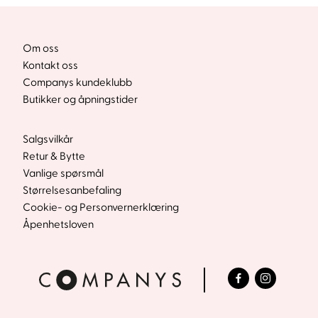
var:
er:
kr1
kr650.
300.
Om oss
Kontakt oss
Companys kundeklubb
Butikker og åpningstider
Salgsvilkår
Retur & Bytte
Vanlige spørsmål
Størrelsesanbefaling
Cookie- og Personvernerklæring
Åpenhetsloven