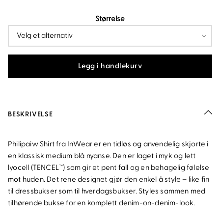
pris
pris
Størrelse
var:
er:
kr1
kr650.
300.
Legg i handlekurv
BESKRIVELSE
Philipaiw Shirt fra InWear er en tidløs og anvendelig skjorte i
en klassisk medium blå nyanse. Den er laget i myk og lett
lyocell (TENCEL™) som gir et pent fall og en behagelig følelse
mot huden. Det rene designet gjør den enkel å style – like fin
til dressbukser som til hverdagsbukser. Styles sammen med
tilhørende bukse for en komplett denim-on-denim-look.