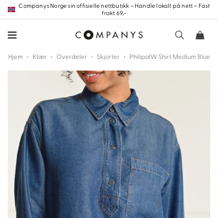
Hopp
Companys Norge sin offisielle nettbutikk – Handle lokalt på nett – Fast
frakt 69,-
frem
til
innholdet
›
›
›
›
Hjem
Klær
Overdeler
Skjorter
PhilipaIW Shirt Medium Blue
nd
nd
nd