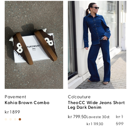
Pavement
Co'couture
Kohia Brown Combo
TheoCC Wide Jeans Short
Leg Dark Denim
kr
1 899
Opprinnelig
Nåværende
kr
799.50
kr
1
Laveste 30d:
pris
pris
599
kr
1 119.30
var:
er: